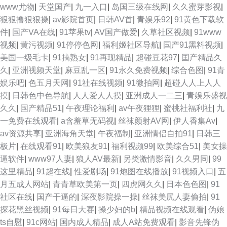
www尤物
|
天堂国产
|
九一入口
|
岛国三级在线网
|
久久蜜芽影视
|
狠狠撸狠狠操
|
av影院首页
|
日韩AV首
|
青娱乐92
|
91黄色下载软
件
|
国产VA在线
|
91苹果tv
|
AV国产做爱
|
久草社区视频
|
91www
视频
|
黄污视频
|
91停停色网
|
福利姬社区导航
|
国产91黑料视频
|
美国一级毛卡
|
91搞熟女
|
91再现精品
|
超碰豆花97
|
囯产精品久
久
|
亚洲视频天堂
|
麻豆乱一区
|
91永久免费视频
|
综合色图
|
91青
娱乐吧
|
色五月天网
|
91社在线视频
|
91微拍网
|
超碰人人上人人
摸
|
日韩色中色导航
|
人人爱人人摸
|
亚洲成人一二三
|
青娱乐盛视
久久
|
国产精品51
|
午夜理论福利
|
av午夜狸狸
|
蜜桃社福利社
|
九
一免费在线观看
|
a含羞草无码视
|
丝袜颜射AV网
|
伊人香集Av
|
av资源共享
|
亚洲海角天堂
|
午夜福制
|
亚洲情侣自拍91
|
日韩三
极片
|
在线观看91
|
欧美狼友91
|
福利视频99
|
欧美综合51
|
美女操
逼软件
|
www97人妻
|
狼人AV最新
|
另类激情影音
|
久久男同
|
99
这里精品
|
91超在线
|
性爱剧场
|
91炮图在线播放
|
91视频入口
|
五
月五成人网站
|
青青草欧美第一页
|
四虎网久久
|
日本色色图
|
91
社区在线
|
国产干逼的
|
深夜影院操一操
|
丝袜美尻人妻偷拍
|
91
探花黑丝视频
|
91每日大赛
|
操少妇的b
|
精品视频在线观看
|
伪娘
ts自慰
|
91c网站
|
国内成人精品
|
成人A站免费观看
|
影音先锋伪