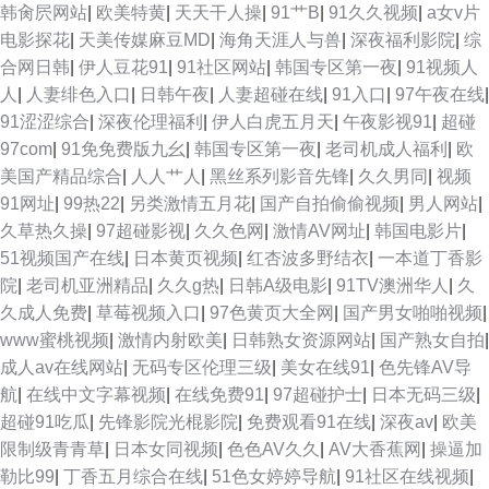
韩肏屄网站
|
欧美特黄
|
天天干人操
|
91艹B
|
91久久视频
|
a女v片
电影探花
|
天美传媒麻豆MD
|
海角天涯人与兽
|
深夜福利影院
|
综
合网日韩
|
伊人豆花91
|
91社区网站
|
韩国专区第一夜
|
91视频人
人
|
人妻绯色入口
|
日韩午夜
|
人妻超碰在线
|
91入口
|
97午夜在线
|
91涩涩综合
|
深夜伦理福利
|
伊人白虎五月天
|
午夜影视91
|
超碰
97com
|
91免免费版九幺
|
韩国专区第一夜
|
老司机成人福利
|
欧
美国产精品综合
|
人人艹人
|
黑丝系列影音先锋
|
久久男同
|
视频
91网址
|
99热22
|
另类激情五月花
|
国产自拍偷偷视频
|
男人网站
|
久草热久操
|
97超碰影视
|
久久色网
|
激情AV网址
|
韩国电影片
|
51视频国产在线
|
日本黄页视频
|
红杏波多野结衣
|
一本道丁香影
院
|
老司机亚洲精品
|
久久g热
|
日韩A级电影
|
91TV澳洲华人
|
久
久成人免费
|
草莓视频入口
|
97色黄页大全网
|
国产男女啪啪视频
|
www蜜桃视频
|
激情内射欧美
|
日韩熟女资源网站
|
国产熟女自拍
|
成人av在线网站
|
无码专区伦理三级
|
美女在线91
|
色先锋AV导
航
|
在线中文字幕视频
|
在线免费91
|
97超碰护士
|
日本无码三级
|
超碰91吃瓜
|
先锋影院光棍影院
|
免费观看91在线
|
深夜av
|
欧美
限制级青青草
|
日本女同视频
|
色色AV久久
|
AV大香蕉网
|
操逼加
勒比99
|
丁香五月综合在线
|
51色女婷婷导航
|
91社区在线视频
|