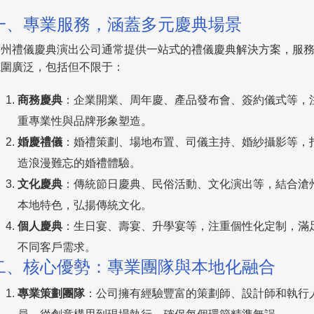
一、專業服務，涵蓋多元慶典場景
滄州禮儀慶典演出公司通常提供一站式的禮儀慶典解決方案，服
范圍廣泛，包括但不限于：
商務慶典
：企業開業、周年慶、產品發布會、簽約儀式等，
重專業性與品牌形象塑造。
婚慶禮儀
：婚禮策劃、場地布置、司儀主持、婚紗攝影等，
造浪漫難忘的婚禮體驗。
文化慶典
：傳統節日慶典、民俗活動、文化演出等，結合滄
本地特色，弘揚傳統文化。
個人慶典
：生日宴、壽宴、升學宴等，注重個性化定制，滿
不同客戶需求。
二、核心優勢：專業團隊與本地化融合
專業策劃團隊
：公司擁有經驗豐富的策劃師、設計師和執行