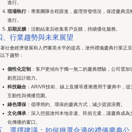
進行。
現場執行
：專業團隊全程跟進，處理突發情況，保證慶典流
進行。
后期反饋
：活動結束后收集客戶反饋，持續優化服務。
四、行業趨勢與未來展望
隨著社會經濟發展和人們審美水平的提高，滄州禮儀慶典行業正
現以下趨勢：
個性化定制
：客戶更傾向于獨一無二的慶典體驗，公司需加
創意設計能力。
科技融合
：AR/VR技術、線上直播等逐漸應用于慶典中，提
互動性與傳播范圍。
綠色環保
：倡導簡約、環保的慶典方式，減少資源浪費。
文化傳承
：深入挖掘滄州本地非遺、民俗元素，讓慶典成為
化傳播的窗口。
五、選擇建議：如何挑選合適的禮儀慶典公