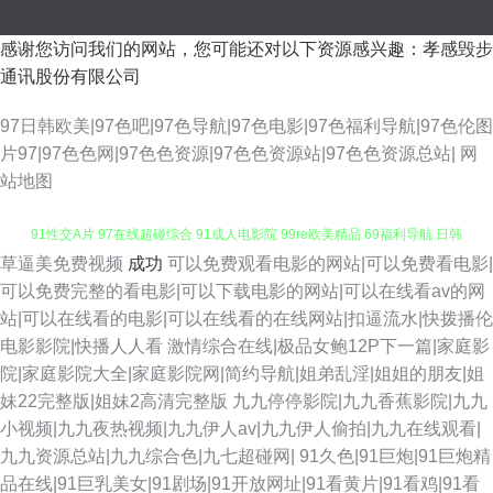
感谢您访问我们的网站，您可能还对以下资源感兴趣：孝感毁步
通讯股份有限公司
97日韩欧美|97色吧|97色导航|97色电影|97色福利导航|97色伦图
片97|97色色网|97色色资源|97色色资源站|97色色资源总站|
网
站地图
草逼美免费视频
成功
可以免费观看电影的网站|可以免费看电影|
91黑丝美女 91人人草人妻 97超碰福利导航 九一美女肏屄 午夜剧场第一页
可以免费完整的看电影|可以下载电影的网站|可以在线看av的网
站|可以在线看的电影|可以在线看的在线网站|扣逼流水|快拨播伦
91性交A片 97在线超碰综合 91成人电影院 99re欧美精品 69福利导航 日韩
电影影院|快播人人看
激情综合在线|极品女鲍12P下一篇|家庭影
院|家庭影院大全|家庭影院网|简约导航|姐弟乱淫|姐姐的朋友|姐
ab片 韩日撸在线视频 老湿影院免费看 五月天色图 天天草网 欧美性爱中文字
妹22完整版|姐妹2高清完整版
九九停停影院|九九香蕉影院|九九
小视频|九九夜热视频|九九伊人av|九九伊人偷拍|九九在线观看|
幕 青青综合操网 伊人超碰在线 成人不卡a人电影 超碰在线女人 美女91乱搞
九九资源总站|九九综合色|九七超碰网|
91久色|91巨炮|91巨炮精
品在线|91巨乳美女|91剧场|91开放网址|91看黄片|91看鸡|91看
网站 国产91网址 操逼福利社 传媒视频在线入口 国产福利久久精品 国产AV