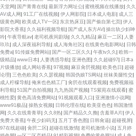
天堂网
|
国产青青在线
|
最新浮力网址公
|
蜜桃视频在线播放
|
久久
AV成人网
|
91工厂在线视频
|
伊人网影院
|
日本成人电影
|
成人三
级黄色网
|
欧美成人TV一区
|
东京热床豆
|
国产偷自第七页
|
伊人
影院大香蕉
|
久久福利视频导航
|
国产成人东方AV
|
操出轨少妇呻
吟
|
午夜导航av
|
老司机夜间剧场
|
久久九精品
|
麻豆一二区
|
人妻
玖玖
|
成人深夜福利导航
|
成人海角社区
|
在线黄色电影网站
|
日韩
免费a
|
91传媒免费网站
|
国产一区二区久久
|
午夜tv久久
|
欧韩一
级精品
|
www日本
|
人妻诱惑导航
|
亚洲色图
|
久久超碰97
|
日本a
片级播放
|
成人网站香蕉
|
97视频
|
麻豆肏屄视频
|
欧美色日
|
超碰
论理
|
三色色欧美
|
久久瑟视频
|
韩国伪娘TS网站
|
丝袜美腿性交
|
成人柠檬导航
|
俺来也色精工厂
|
肏屄在线观看视频
|
免费视频福
利导航
|
51国产自拍视频
|
九九热国产视频
|
TS紫苑在线观看
|
蜜
桃性爱
|
黄色高清免费网站
|
91视频观看入口
|
亚洲激情小说网
|
www91极品
|
操熟女视频
|
日韩伦理在线
|
欧美亚色色
|
韩国激情
网
|
久久在线青青草
|
久久8热
|
国产精品久久撸
|
含羞草A片
|
伊人
免费大香蕉
|
午夜少妇码无
|
五月丁香色图
|
日韩肏逼
|
超碰视屏
|
97在线超碰
|
肏屄二区
|
超碰在线激情
|
老司机激情小说
|
五月婷
婷色网
|
一区二区产精品
|
91精彩视频
|
免费的黄色网址
|
成人免