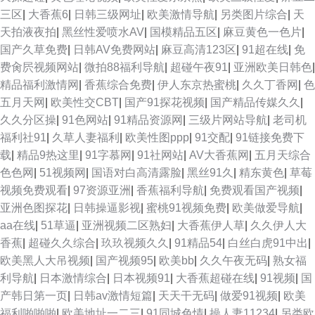
基地 国产福利2025 大香蕉伊人精品 91传媒 国产主播在线观看 91传媒 97超
三区
|
大香蕉6
|
日韩三级网址
|
欧美激情导航
|
另类图片综合
|
天
天拍液夜拍
|
黑丝性爱喷水AV
|
国模精品五区
|
麻豆黄色一色片
|
碰人人操 久久新址视 日本成人三级 91香蕉tv 91社区在线 91黑丝美女诱惑
国产久草免费
|
日韩AV免费网站
|
麻豆高清123区
|
91超在线
|
免
费肏屄视频网站
|
微拍88福利导航
|
超碰午夜91
|
亚洲欧美日韩色
|
日韩精品三级 AV影院 影音av无码 超碰免费在线播放 97视频在线久草 欧美
精品福利激情网
|
香蕉综合免费
|
伊人东京热蜜桃
|
久久丁香网
|
色
五月天网
|
欧美性交CBT
|
国产91探花视频
|
国产精品传媒久久
|
性变态网 中文AⅤ在线 国产区第一页 91看片网站 日本黄色视屏 ts人妖另类在
久久分区操
|
91色网站
|
91精品资源网
|
三级片网站导航
|
老司机
福利社91
|
久草人妻福利
|
欧美性图ppp
|
91交配
|
91链接免费下
线 日本69式视频 东京热AⅤ在线 午夜肏屄网 超碰色导航 超碰91操人人 欧美
载
|
精品9热这里
|
91字慕网
|
91社网站
|
AV大香蕉网
|
五月天综合
色色网
|
51视频网
|
国语对白高清露脸
|
黑丝91久
|
精东黄色
|
草莓
久久综合伊人 AV入口处 日本激情综合 亚洲另类男人 欧美专区第四页 玖玖爱
视频免费观看
|
97资源亚洲
|
香蕉福利导航
|
免费观看国产视频
|
亚洲色图探花
|
日韩操逼影视
|
蜜桃91视频免费
|
欧美做爱导航
|
大香蕉 91次元网页人口 国产av自拍资源 久热网在线观看 久热精品 欧欧无码
aa在线
|
51草逼
|
亚洲视频二区熟妇
|
大香蕉伊人草
|
久久伊人大
香蕉
|
超碰久久综合
|
玖玖视频久久
|
91精品54
|
白丝白虎91中出
|
超碰在线97国产 欧美成人AB 91精品变态直播 91va在线视频 日本伦理乱片
欧美黑人大吊视频
|
国产视频95
|
欧美bb
|
久久午夜无码
|
熟女福
利导航
|
日本激情综合
|
日本视频91
|
大香蕉超碰在线
|
91视频
|
国
婷婷五月花 亚洲男女操逼视频 亚洲AV黄色网址 麻豆国产一二三区 久久成人
产韩日第一页
|
日韩av激情短篇
|
天天干无码
|
做爱91视频
|
欧美
福利啪啪啪
|
欧美地址一二三
|
91同城色情
|
操人妻11234
|
另类欧