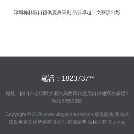
深圳梅林關口禮儀慶典策劃 品質卓越，文藝演出彰
顯非凡魅力
電話：1823737**
地址：開封市金明區大梁路與西環路交叉口銀地商務廣場B
號樓5層508號
Copyright © 2026
www.xingyunhui.net.cn
禮儀慶典
河南省
盛世華夏文化傳媒有限公司
禮儀慶典
版權所有
Sitemap