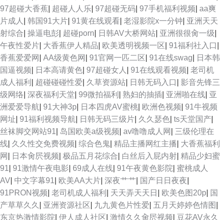
97超碰大香蕉
|
超碰人人乐
|
97超碰无码
|
97手机福利视频
|
aa爽
片成人
|
韩国91大片
|
91黄在线观看
|
老湿影院x一分钟
|
亚洲天天
射综合
|
操逼电彭
|
超碰porn
|
日韩AV大桥网站
|
亚洲很很肏一级
|
午夜性爱片
|
大香蕉伊人精品
|
欧美透明视频一区
|
91福利社入口
|
香蕉爱爱网
|
AA级黄色网
|
91官网一匹二区
|
91在线swag
|
日本韩
国逼视频
|
日本高请黄色
|
97超碰女人
|
91在线观看视频
|
老司机
成人福利
|
超碰碰碰性爱
|
久草资源站
|
日韩无码入口
|
影音先锋三
级网络
|
深夜福利天堂
|
99微拍福利
|
熟妇的抽插
|
亚洲啪在线
|
亚
洲爱爱导航
|
91大神3p
|
日本四虎AV蜜桃
|
欧洲色视频
|
91牛视频
网址
|
91福利视频导航
|
日韩无码三级片
|
久久瑟色
|
ts天堂国产
|
丝袜脚交网站91
|
岛国欧美a级视频
|
av噜噜成人网
|
三级伦理在
线
|
久久性交免费视频
|
综合色鬼
|
精品主播网红主播
|
大香蕉福利
网
|
日本肏屄视频
|
极品五月花综合
|
白丝后入屁内射
|
精品少妇蜜
91
|
91激情午夜电影
|
69成人在线
|
91午夜黄色影院
|
蜜桃成人
AV
|
中文字幕91
|
欧美AA大片
|
深夜艹艹
|
国产日日夜夜
|
91PRON视频
|
老司机成人福利
|
天天弄天天日
|
欧美色图20p
|
国
产草草久久
|
亚洲资源社区
|
九九黄色片性爱
|
五月天婷婷色情图
|
东京热激情影院
|
伊人成人社区
|
激情久久肏屄视频
|
豆花AV永久