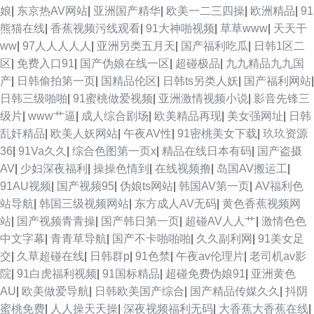
娘
|
东京热AV网站
|
亚洲国产精华
|
欧美一二三四操
|
欧洲精品
|
91
熊猫在线
|
香蕉视频污线观看
|
91大神啪视频
|
草草www
|
天天干
ww
|
97人人人人人
|
亚洲另类五月天
|
国产福利吃瓜
|
日韩1区二
区
|
免费入口91
|
国产伪娘在线一区
|
超碰极品
|
九九精品九九国
产
|
日韩偷拍第一页
|
国精品伦区
|
日韩ts另类人妖
|
国产福利网站
|
日韩三级啪啪
|
91蜜桃做爱视频
|
亚洲激情视频小说
|
影音先锋三
级片
|
www艹逼
|
成人综合剧场
|
欧美精品再现
|
美女强网址
|
日韩
乱奸精品
|
欧美人妖网站
|
午夜AV性
|
91密桃美女下载
|
玖玖资源
36
|
91Va久久
|
综合色图第一页x
|
精品在线日本有码
|
国产盗摄
AV
|
少妇深夜福利
|
操操色情到
|
在线视频撸
|
岛国AV搬运工
|
91AU视频
|
国产视频95
|
伪娘ts网站
|
韩国AV第一页
|
AV福利色
站导航
|
韩国三级视频网站
|
东方成人AV无码
|
黄色香蕉视频网
站
|
国产视频青青操
|
国产韩日第一页
|
超碰AV人人艹
|
激情色色
中文字幕
|
青青草导航
|
国产不卡啪啪啪
|
久久副利网
|
91美女足
交
|
久草超碰在线
|
日韩群p
|
91色禁
|
午夜av伦理片
|
老司机av影
院
|
91白虎福利视频
|
91国标精品
|
超碰免费伪娘91
|
亚洲黄色
AU
|
欧美做爱导航
|
日韩欧美国产综合
|
国产精品传媒久久
|
抖阴
蜜桃免费
|
人人操天天操
|
深夜视频福利无码
|
大香蕉大香蕉在线
|