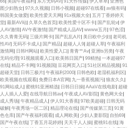
66
|
美国午夜福利
|
东方无码AV
|
91天作传媒
|
伊人草草
|
亚洲色
图少妇熟女
|
97久久视频
|
日韩小视频
|
超碰97在线看
|
av狼有码
|
韩国美女做爱
|
欧美性爱天天网
|
91x视频大全
|
五月丁香婷婷天
堂
|
最新AV站
|
久草久色首页
|
欧美性爱十区不卡
|
国产乱轮v
|
伊
人AV激情
|
AV午夜激情
|
国产精成人品AV
|
wwww五月
|
97色涩
|
久久青青无码
|
三级片网卡
|
国产乱乱A片
|
美日欧中少妇
|
老司机
性AV
|
无码不卡成人
|
国产精品
|
超碰人人9
|
超碰人草
|
午夜福利
激情网
|
日韩H网站
|
欧美性爱入口
|
青青艹Av
|
亚洲ts另类
|
午夜
无码伦理
|
91视频观看入口
|
欧美韩日国产
|
99精热
|
一本超碰97
在线
|
精品不卡网
|
91视频国
|
豆花网页入口
|
51社区精品视频
|
91
超碰天堂
|
日韩三极片
|
午夜福利2000
|
日韩色欧
|
老湿机福利区
|
欧美视频在线观看
|
免费日本A官网
|
九一香蕉视频污
|
狼友久久
|
91网站成人
|
蜜桃91亚洲精选
|
日韩日日操
|
AAaV在线电影
|
超碰
人人插人人爱
|
在线导航日韩av
|
午夜成人AV影院
|
黄色网大全
|
成人秀场
|
午夜精品成人
|
伊人91大香蕉
|
97欧美超碰
|
日韩无码
破解
|
午夜秀场一区二区
|
精品理论在线
|
国产传媒第三页
|
91黄
色仓库
|
国产午夜福利观看
|
成人网欧美
|
少妇人妻影院
|
自拍69
|
国产午夜在线
|
丁香五月花婷婷
|
天天干人人操
|
蜜桃91在线
|
海