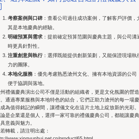
司
考察案例與口碑
：查看公司過往成功案例，了解客戶評價，
其是本地慶典的經驗。
明確預算與需求
：提前確定預算范圍與慶典主題，與公司溝
時更具針對性。
注重創意與執行
：選擇既能提供創新策劃，又能保證現場執
力的團隊。
本地化服務
：優先考慮熟悉滄州文化、擁有本地資源的公司
便于協調與落地。
滄州禮儀慶典演出公司不僅是活動的組織者，更是文化氛圍的營
者。通過專業服務與本地特色的結合，它們正助力滄州的每一場
典成為值得銘記的瞬間，讓禮儀文化在這片土地上綻放新的光彩
無論是企業還是個人，選擇一家可靠的禮儀慶典公司，都能讓慶
更具意義與魅力。
如若轉載，請注明出處：
tp://www.xingyunhui.net.cn/product/65.html