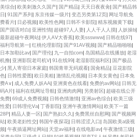
伊人 91网站直接看 欧美性爱二三四区 AV天堂淫网 后入老阿姨 福利成人在
美综合
|
欧美刺激久久国产
|
国产精品
|
天天日夜夜肏
|
国产精品韩
日
|
91国产系列
|
东京传媒一级片
|
变态另类第12页
|
网址导航免
线 91国内在线观看 东京热色中色人 99色色 91九色乱 超碰自拍人人 91黑人
费看片
|
日必视频
|
欧美性色网
|
日韩不卡影院
|
精东视频黄下载
|
国产国语对白
|
亚洲性情
|
超碰97人人妻
|
人人干人人摸
|
人妖操b
|
探花 久热精品视频在线 日韩国无码 九九国产精品99 海角综合福利导航 青青
最新超碰午夜网站
|
伊人AⅤ大香蕉
|
欧美ssswww
|
日韩在线97
|
福利导航第一
|
红桃伦理影院
|
国产91AV视频
|
国产精品啪啪啪
|
操逼网 日韩一二视频网 深夜AV网址 免费超碰在线99 不卡精品久久 91色惰
日本加勒比av
|
国产理伦
|
九一自拍com
|
岛国精品在线播放
|
老湿
机撸
|
亚洲影院老司机V
|
91在线99
|
老湿影院福利区
|
国产极品
网 亚洲欧美情欲 91网站秘 av网站总导航 成人亚洲一区 成人福利视频影院
少
|
黑人寄宿日本家庭
|
韩国青草无码观看
|
国肏精品
|
豆花影院
色
|
日韩性爱图
|
欧日美粗
|
激情乱伦视频
|
日本美女黄色
|
日本免
AV伊人电影 激情福利社 性爱超碰 久久逼久久逼em 午夜人成 91处蜜 久草免
费A∨
|
成人免费人妖AA
|
亚洲黄色在线看
|
免费的av网站
|
日韩无
码A片
|
福利在线网址导航
|
亚洲肉肉网
|
另类射区
|
超碰在线公开
费网站 亚洲久草网 97超碰福利网 91视额 91视频首页蝌蚪 亚洲色图欧美 影
免费
|
69成人免费视频
|
日韩色情激情
|
亚洲av色综合
|
欧美三级
性爱
|
日韩理伦Ⅴa
|
丁香影院
|
亚洲午夜激情网站
|
欧美下一篇
音先锋99爱 九一av 国产人妖ts伪娘 日本日逼 东京热色色视频 日本片网址
28P
|
精品人妻一区
|
国产熟妇久久
|
免费黑丝自慰网
|
国产视频网
站
|
欧美老妇性交
|
韩国午夜探花
|
日韩涩涩入口
|
岛国欧美a级视
97福利超碰在线 国产美女喷水 狠狠撸天天干 午夜成人福利网 午夜璐璐影院
频
|
午夜插逼网址网站
|
天堂av福利
|
在线电影av
|
午夜激情三级
|
另类女同
|
三级成人日韩
|
91性爰视频
|
国产TS人妖另类
|
老司机