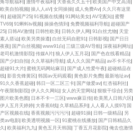
角导航福利
|
激情午夜福利
|
大香蕉久久五十
|
欧美国产中文高清
|
欧美自拍视频
|
操人人aV
|
女同操操
|
成人免费Aⅴ
|
久久只有这里
有
|
超碰国产25
|
91视频在线播
|
91网站美女
|
AV宅配站
|
蜜臀
TV69
|
91蝌蚪tv视频
|
操操色情到
|
免费视频福利导航
|
超碰国产
25
|
日韩AV激情
|
日韩性欧美
|
日韩久伊人网
|
91白丝尤物
|
天堂
素人搭讪
|
欧美另类操遵
|
白丝无码自慰91
|
日韩影视
|
国产日日
夜夜
|
国产白丝视频
|
www91白
|
三级三级AV导航
|
深夜福利网址
|
老司机激情影院
|
传媒A片
|
狼人伊人五月花
|
国产色在线看精品
|
国产少妇自拍
|
久久草福利导航
|
成人久久国产精品
|
av不卡不伦
|
超碰91大片
|
蜜桃无码网站麻豆
|
国产成人性爱午夜
|
超碰精品在
线
|
影音先锋黄区
|
韩国av无码观看
|
黄色影片免费
|
最新地址av
|
91久久香蕉超碰
|
韩日一区二区三卡
|
国产做爱av
|
红杏福利社
|
午夜限制影院
|
伊人久久网站
|
女人的天堂网站
|
狠狠干综合
|
另类
图片欧美色图
|
日本不卡一三区
|
www麻豆传
|
欧美黑人日韩六区
|
伊人五月天婷婷
|
大香蕉6线
|
久草精品系列
|
人人看人人摸97
|
国
产区视频在线
|
香蕉视频污污污污
|
超碰91操
|
日韩一级精品
|
另
类av电影
|
欧美透明视频一区
|
91蜜桃在线播放
|
国产日韩精品久
久
|
欧美福利九九
|
黄色五月天韩国
|
丁香五月花影院
|
俺去也激情