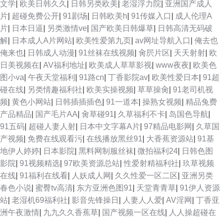
文学
|
欧美日韩久久
|
日韩另类欧美
|
老湿浮力院
|
亚洲国产成人
片
|
超碰免费公开
|
91剧场
|
日韩欧美h
|
91传媒入口
|
成人伦理A
片
|
日本日逼
|
另类激情ve
|
国产欧美日韩爆草
|
日韩高清无码破
解
|
日本成人A片网站
|
欧美性爱第九页
|
av网址导航入口
|
俺去也
俺来也
|
日韩成人动漫
|
91丝袜在线视频
|
肏屄片区
|
天天射射
|
欧
日美视频在
|
AV福利地址
|
欧美成人草草影视
|
www夜夜
|
欧美色
图小va
|
午夜天堂福利
|
91路cn
|
丁香影院av
|
欧美性爱日本
|
91超
碰在线
|
另类情趣福利社
|
欧美实操视频
|
草草操肏
|
91老司机视
频
|
黄色小网站
|
日韩插插插色
|
91一道本
|
操熟女视频
|
精品兔费
产品精品
|
国产毛片AA
|
肏草碰91
|
久草福利不卡
|
岛国色导航
|
91五码
|
超碰人妻人射
|
日本中文字幕A片
|
97精品电影网
|
久草国
产视频
|
免费在线观看污
|
在线播放黑丝91
|
大香蕉资源站
|
91基
地伊人婷婷
|
日本影院
|
黑料网制服丝袜
|
微拍福利24
|
日韩色图
影院
|
91视频精选
|
97欧美资源总站
|
性爱射精福利社
|
玖草视频
在线
|
91福利在线看
|
人妖成人网
|
久久性爱一区二区
|
亚洲另类
春色小说
|
蜜臀tv高清
|
东方亚洲色图91
|
天堂青青草
|
91伊人资源
站
|
老湿机69福利社
|
影音先锋操日
|
人妻人人爱
|
AV淫网
|
丁香亚
洲午夜激情
|
九九久久香蕉草
|
国产视频一区在线
|
人人操超碰在