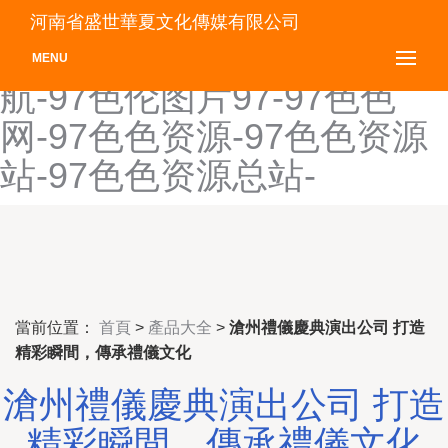
97日韩欧美-97色吧-97色导
河南省盛世華夏文化傳媒有限公司
航-97色电影-97色福利导
MENU
航-97色伦图片97-97色色
网-97色色资源-97色色资源
站-97色色资源总站-
當前位置：
首頁
>
產品大全
>
滄州禮儀慶典演出公司 打造
精彩瞬間，傳承禮儀文化
滄州禮儀慶典演出公司 打造
精彩瞬間，傳承禮儀文化