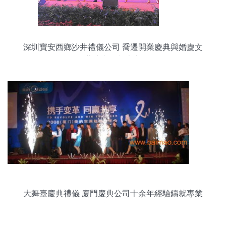
深圳寶安西鄉沙井禮儀公司 喬遷開業慶典與婚慶文
藝演出策劃專家
大舞臺慶典禮儀 廈門慶典公司十余年經驗鑄就專業
與信賴