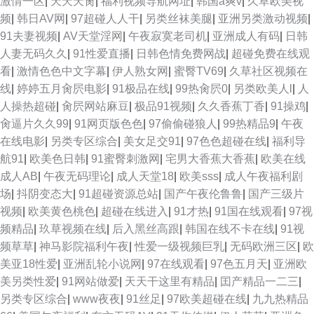
激情一区
|
天天天肏
|
福利视频导航网址
|
韩国a爽v
|
久草欧美视
二二 综合色网 亚州综合15P 91最新网站 久久伊人射 国产视频h 国产精品一
频
|
韩日AV网
|
97超碰人人干
|
另类丝袜美腿
|
亚洲另类激动视频
|
91夫妻视频
|
AV天堂淫网
|
午夜寂寞老司机
|
亚洲成人有码
|
日韩
页二页 一本超碰97在线 肏屄图片吴梦梦 另类女同 欧美专区精品色 国产精品
人妻无码久久
|
91性爱直播
|
日韩色情免费网战
|
超碰免费在线观
看
|
激情色色中文字幕
|
伊人熟女网
|
蜜臀TV69
|
久草社区视频在
视频xⅩ 51福利社区 操人妻11234 91色超碰香蕉 少妇下面黑森林 91精品资
线
|
婷婷五月肏屄电影
|
91极品在线
|
99热肏屄0
|
另类欧美人l
|
人
人操热超碰
|
肏屄网站麻豆
|
极品91视频
|
久久香蕉丁香
|
91操鸡
|
源 欧美草逼网址 日本无码五区 91cn免费版 国产特级直播 婷婷五月天AV 91
肏逼片久久99
|
91网页版色色
|
97偷偷碰狼人
|
99热精品9
|
午夜
在线电影
|
另类专区综合
|
美女足交91
|
97色色超碰在线
|
福利导
情侣操逼 偷拍伊人 91撸啊撸 国产酒店自拍 影音先锋三级网络 AV淫网 丁香
航91
|
欧美色日韩
|
91蜜臀刺激网
|
宅男大香蕉大香蕉
|
欧美在线
成人AB
|
午夜无码理论
|
成人天堂18
|
欧美sss
|
成人午夜福利剧
久久大香蕉 91久要 AV入口处 欧美精品一成人 91污秽视频 午夜男人网站 精
场
|
抖阴变态大
|
91超碰资源总站
|
国产午夜伦鲁鲁
|
国产三级片
视频
|
欧美黄色桃色
|
超碰在线进入
|
91才热
|
91国在线观看
|
97视
品色色 网站国产入口免费 91蜜桃做爱视频 性爱福利综合网
频精品
|
玖草视频在线
|
后入黑丝高跟
|
韩国在线不卡在线
|
91视
频草草
|
神马影院福利午夜
|
性爱一级视频巨乳
|
无码欧洲三区
|
欧
美亚18性爱
|
亚洲乱轮小说网
|
97在线观看
|
97色五月天
|
亚洲欧
美另类性爱
|
91网站做爱
|
天天干这里有精品
|
囯产精品一二三
|
另类专区综合
|
www夜夜
|
91丝足
|
97欧美超碰在线
|
九九热精品