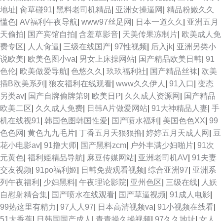
地址
|
肏草碰91
|
黑料老司机精品
|
亚洲女操逼网
|
精品粉嫩久久
懂色
|
AV福利午夜导航
|
www97丝足网
|
日本一道久久
|
亚洲五月
天偷拍
|
国产宾馆自拍
|
含羞草影音
|
天美传果冻制片
|
欧美成人免
费专区
|
人人肏逼
|
三级在线国产
|
97性视频
|
后入jk
|
亚洲另类小
说欧美
|
欧美色图小va
|
男女上床操网站
|
国产精品欧美日韩
|
91
色伦
|
欧美做爱导航
|
色悠久久
|
玖玖福利社
|
国产精品丝袜
|
欧美
插B欧美系列
|
狼友福利在线观看
|
www久久伊人
|
91入口
|
变态
另类av
|
国产自牌偷牌第9
|
欧美日P
|
久久成人资源网
|
国产精品
欧美二区
|
久久成人免费
|
日韩A片做爱网站
|
91大神精品人妻
|
手
机在线视91
|
韩国色图韩国性爱
|
国产喷水福利
|
美国色色XX
|
99
色色网
|
黄色九九毛片
|
丁香五月天狠狠撸
|
婷婷五月天成人网
|
豆
花小电影av
|
91撸大师
|
国产黑料zcm
|
户外丰满少妇啪片
|
91次
元黄色
|
福利姫精品导航
|
麻豆传媒网站
|
亚洲老司机AV
|
91夫妻
交友视频
|
91po福利姬
|
日韩免费观看视频
|
综合亚洲97
|
亚洲系
列午夜福利
|
少妇黑料
|
午夜理论影院
|
亚州色区
|
三级在线
|
人妖
自慰射精合集
|
国产喷水在线观看
|
国产草逼视频
|
91成人电影
|
99热这里有精力
|
97人人97
|
日本高清视频va
|
91小视频在线看
|
51大香蕉
|
日韩国国产成人
|
青青操久操视频
|
97久久地址
|
女人