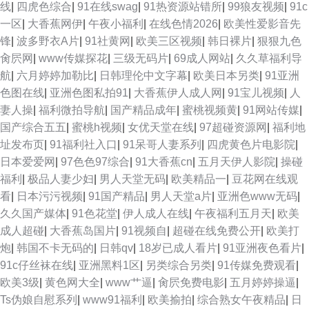
线
|
四虎色综合
|
91在线swag
|
91热资源站错所
|
99狼友视频
|
91c
一区
|
大香蕉网伊
|
午夜小福利
|
在线色情2026
|
欧美性爱影音先
锋
|
波多野衣A片
|
91社黄网
|
欧美三区视频
|
韩日裸片
|
狠狠九色
肏屄网
|
www传媒探花
|
三级无码片
|
69成人网站
|
久久草福利导
航
|
六月婷婷加勒比
|
日韩理伦中文字幕
|
欧美日本另类
|
91亚洲
色图在线
|
亚洲色图私拍91
|
大香蕉伊人成人网
|
91宝儿视频
|
人
妻人操
|
福利微拍导航
|
国产精品成年
|
蜜桃视频黄
|
91网站传媒
|
国产综合五五
|
蜜桃h视频
|
女优天堂在线
|
97超碰资源网
|
福利地
址发布页
|
91福利社入口
|
91呆哥人妻系列
|
四虎黄色片电影院
|
日本爱爱网
|
97色色97综合
|
91大香蕉cn
|
五月天伊人影院
|
操碰
福利
|
极品人妻少妇
|
男人天堂无码
|
欧美精品一
|
豆花网在线观
看
|
日本污污视频
|
91国产精品
|
男人天堂a片
|
亚洲色www无码
|
久久国产媒体
|
91色花堂
|
伊人成人在线
|
午夜福利五月天
|
欧美
成人超碰
|
大香蕉岛国片
|
91视频自
|
超碰在线免费公开
|
欧美打
炮
|
韩国不卡无码的
|
日韩qv
|
18岁已成人看片
|
91亚洲夜色看片
|
91c仔丝袜在线
|
亚洲黑料1区
|
另类综合另类
|
91传媒免费观看
|
欧美3级
|
黄色网大全
|
www艹逼
|
肏屄免费电影
|
五月婷婷操逼
|
Ts伪娘自慰系列
|
www91福利
|
欧美揄拍
|
综合熟女午夜精品
|
日