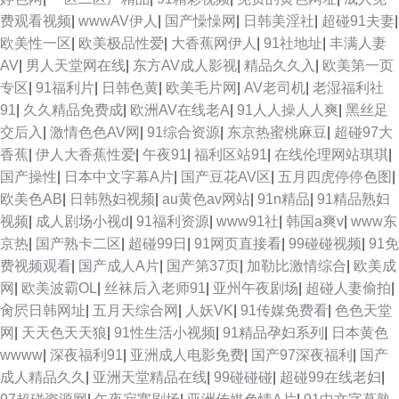
费观看视频
|
wwwAV伊人
|
国产懆懆网
|
日韩美淫社
|
超碰91夫妻
|
欧美性一区
|
欧美极品性爱
|
大香蕉网伊人
|
91社地址
|
丰满人妻
AV
|
男人天堂网在线
|
东方AV成人影视
|
精品久久入
|
欧美第一页
专区
|
91福利片
|
日韩色黄
|
欧美毛片网
|
AV老司机
|
老湿福利社
91
|
久久精品免费成
|
欧洲AV在线老A
|
91人人操人人爽
|
黑丝足
交后入
|
激情色色AV网
|
91综合资源
|
东京热蜜桃麻豆
|
超碰97大
香蕉
|
伊人大香蕉性爱
|
午夜91
|
福利区站91
|
在线伦理网站琪琪
|
国产操性
|
日本中文字幕A片
|
国产豆花AV区
|
五月四虎停停色图
|
欧美色AB
|
日韩熟妇视频
|
au黄色av网站
|
91n精品
|
91精品熟妇
视频
|
成人剧场小视d
|
91福利资源
|
www91社
|
韩国a爽v
|
www东
京热
|
国产熟卡二区
|
超碰99日
|
91网页直接看
|
99碰碰视频
|
91免
费视频观看
|
国产成人A片
|
国产第37页
|
加勒比激情综合
|
欧美成
网
|
欧美波霸OL
|
丝袜后入老师91
|
亚州午夜剧场
|
超碰人妻偷拍
|
肏屄日韩网址
|
五月天综合网
|
人妖VK
|
91传媒免费看
|
色色天堂
网
|
天天色天天狼
|
91性生活小视频
|
91精品孕妇系列
|
日本黄色
wwww
|
深夜福利91
|
亚洲成人电影免费
|
国产97深夜福利
|
国产
成人精品久久
|
亚洲天堂精品在线
|
99碰碰碰
|
超碰99在线老妇
|