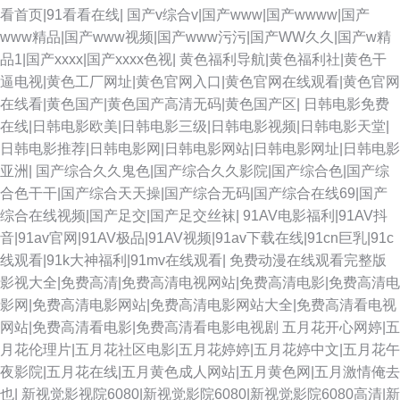
看首页|91看看在线|
国产v综合v|国产www|国产wwww|国产
www精品|国产www视频|国产www污污|国产WW久久|国产w精
线上 欧美一级性爱a片 欧美白丝在线 97熟女资源站 日韩欧美国产综合 九九
品1|国产xxxx|国产xxxx色视|
黄色福利导航|黄色福利社|黄色干
逼电视|黄色工厂网址|黄色官网入口|黄色官网在线观看|黄色官网
黄色片性爱 日本香蕉网 91视频夫妻 久久婷婷香蕉青青 日韩无遮挡 激情在线
在线看|黄色国产|黄色国产高清无码|黄色国产区|
日韩电影免费
在线|日韩电影欧美|日韩电影三级|日韩电影视频|日韩电影天堂|
网 国产精v色 操逼一级片色片 欧美久草在线 操逼福利 久久伊人国产精品 天
日韩电影推荐|日韩电影网|日韩电影网站|日韩电影网址|日韩电影
亚洲|
国产综合久久鬼色|国产综合久久影院|国产综合色|国产综
堂福利社 91欧日 国产福利区视频 超碰人人在线 日本不卡不卡不卡 91va在
合色干干|国产综合天天操|国产综合无码|国产综合在线69|国产
综合在线视频|国产足交|国产足交丝袜|
91AV电影福利|91AV抖
线视频 影音资源欧美性爱 午夜狼窝AV 超碰97资源共享 51AV视频 伊人久久
音|91av官网|91AV极品|91AV视频|91av下载在线|91cn巨乳|91c
线观看|91k大神福利|91mv在线观看|
免费动漫在线观看完整版
青草伊人 肏屄勉费视频 天天干天天橾穴 91巨炮网站 国产三级在线 东京热激
影视大全|免费高清|免费高清电视网站|免费高清电影|免费高清电
影网|免费高清电影网站|免费高清电影网站大全|免费高清看电视
情影院 午夜操逼剧场 日韩男女 豆花影视无码黄色 日韩淫色网 成人α在线 青
网站|免费高清看电影|免费高清看电影电视剧
五月花开心网婷|五
月花伦理片|五月花社区电影|五月花婷婷|五月花婷中文|五月花午
娱乐AV网站 色色AV久久 久草在线资源网 黄色AV激情影院 99福利网站 欧美
夜影院|五月花在线|五月黄色成人网站|五月黄色网|五月激情俺去
也|
新视觉影视院6080|新视觉影院6080|新视觉影院6080高清|新
黄a 五月香蕉91 国产夫妻3p网站 91久久大香蕉 91av天堂影院 欧美地址一二