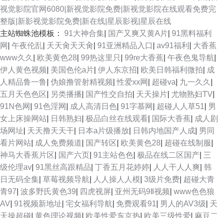
视觉影院官网6080|新视觉影院免费|新视觉影院在线观看免费完
整版|新影视觉影院免费|新在线|星辰影视|星辰在线
三 国产天堂网 熟女露脸视频9色 黄色片大全 香蕉AV 自拍AⅤ在线 日本不卡
主站蜘蛛池模板：
91大神合集
|
国产又爽又黄A片
|
91黑料福利
网
|
午夜伦乱
|
天天肏天天肏
|
91亚洲精品入口
|
av91福利
|
大香蕉
a∨ 女人的天堂网av 97午夜啪啪视频 九一传媒网站 黄色中文视频 av成人资
www久久
|
欧美黄色28
|
99热这里只
|
99re大香蕉
|
午夜色鬼导航
|
伊人黄色视频
|
美国色伦a片
|
伊人东京招
|
欧美日韩福利微拍
|
成
源 亚洲女人含羞草 日本情色2区3区 99超碰最新地址 高清日韩AV网址 色天
人精品鲁一鲁
|
伪娘撸管射精视频
|
性爱xx网
|
超碰va
|
九一久久
|
五月天色色区
|
另类播播
|
国产性交自拍
|
天天操片
|
尤物熟妇TV
|
堂91 天天操狠狠操 岛国搬运最新网址 东方黄色A片 日本污www 人妖自慰网
91N色网
|
91色淫网
|
成人高清日色
|
91字慕网
|
超碰人人草51
|
男
女上床操网站
|
日韩熟妇
|
极品白丝在线观看
|
国际大香蕉
|
成人剧
站 18禁老司机福利 91网站链接 操碰高清 午夜国产福利看片 91黄色 色中色
场网址
|
天天撸天天干
|
日本a片级播放
|
日韩内地国产人成
|
男同
看片网站
|
成人免费频道
|
国产转区
|
欧美黄色28
|
超碰在线制服
|
色导航 国产肏屄片 中文字幕亚洲图片 韩国无吗AV 另类综合性爱 A片福利 大
神马大香蕉片区
|
国产六页
|
91主站色色
|
极品在线二区国产
|
三
级伦理av
|
91黑丝高跟精品
|
丁香五月花婷婷
|
人人干人人爽
|
韩
香蕉超碰99 肏屄麻豆 超碰色婷婷 TS紫苑在线观看 亚洲无码六月天 日韩草B
日无码全集
|
草莓视频导航
|
人人操人人模
|
3级片免费
|
超碰大青
青97
|
波多野氏黄色39
|
四虎视屏
|
亚州无码9Ⅱ视频
|
www色色狼
黄色片 91丝袜 日韩av线路 国产草草浮力影院 91色女 超碰高潮 A级黄色毛片
AV
|
91视频新地址
|
宅女福利导航
|
免费观看91
|
男人的AV3级
|
天
天操超碰
|
黄色理论视频
|
欧美性爱东京热
|
欧美三级性爱
|
麻豆二