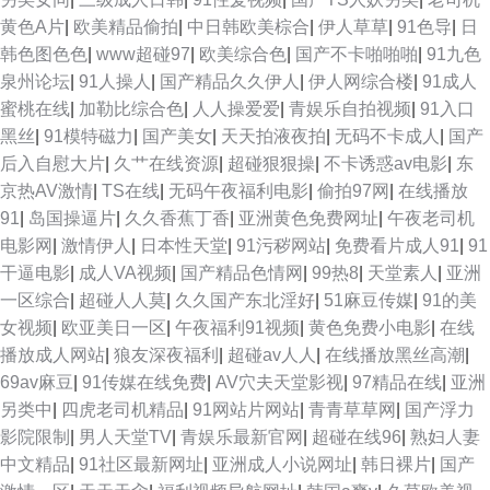
日韩视频1 99艹艹 91大神合集 91导航视频 超碰操久 福利电影午夜AV 欧洲
黄色A片
|
欧美精品偷拍
|
中日韩欧美棕合
|
伊人草草
|
91色导
|
日
韩色图色色
|
www超碰97
|
欧美综合色
|
国产不卡啪啪啪
|
91九色
三级片 激情人妻三级 影音先锋在线三级 亚洲探花在线观看 九九热只有精品
泉州论坛
|
91人操人
|
国产精品久久伊人
|
伊人网综合楼
|
91成人
蜜桃在线
|
加勒比综合色
|
人人操爱爱
|
青娱乐自拍视频
|
91入口
美日韩A级大片 国产黑丝嘿咻 欧美一二区操 黑丝美女被爆操 操逼电影导航
黑丝
|
91模特磁力
|
国产美女
|
天天拍液夜拍
|
无码不卡成人
|
国产
后入自慰大片
|
久艹在线资源
|
超碰狠狠操
|
不卡诱惑av电影
|
东
免费 日日肏肏 伊人大香蕉网 日韩情侣av 国产天天干在线 日韩精品社区 超碰
京热AV激情
|
TS在线
|
无码午夜福利电影
|
偷拍97网
|
在线播放
91
|
岛国操逼片
|
久久香蕉丁香
|
亚洲黄色免费网址
|
午夜老司机
总站 白虎美女爆操91 老司机福利电影院 日本成人中文 99国精品品 亚洲拍拍
电影网
|
激情伊人
|
日本性天堂
|
91污秽网站
|
免费看片成人91
|
91
干逼电影
|
成人VA视频
|
国产精品色情网
|
99热8
|
天堂素人
|
亚洲
国产精品免费熟女 avav福利 伊人久久视频 玖玖玖女同快播 日韩av123 国产
一区综合
|
超碰人人莫
|
久久国产东北淫好
|
51麻豆传媒
|
91的美
女视频
|
欧亚美日一区
|
午夜福利91视频
|
黄色免费小电影
|
在线
精品毛片A片 99热9热9草 91黑料黑丝 国产网站 老司机天堂 香蕉视频入口
播放成人网站
|
狼友深夜福利
|
超碰av人人
|
在线播放黑丝高潮
|
69av麻豆
|
91传媒在线免费
|
AV穴夫天堂影视
|
97精品在线
|
亚洲
九一在线 九一桃色社区 青青草成人社区 A香蕉成人大片 亚洲人妖无码 婷婷
另类中
|
四虎老司机精品
|
91网站片网站
|
青青草草网
|
国产浮力
影院限制
|
男人天堂TV
|
青娱乐最新官网
|
超碰在线96
|
熟妇人妻
依依五月天 韩日无码射 99福利导航微拍 欧洲青青草99 AV无码熟女 97n一区
中文精品
|
91社区最新网址
|
亚洲成人小说网址
|
韩日裸片
|
国产